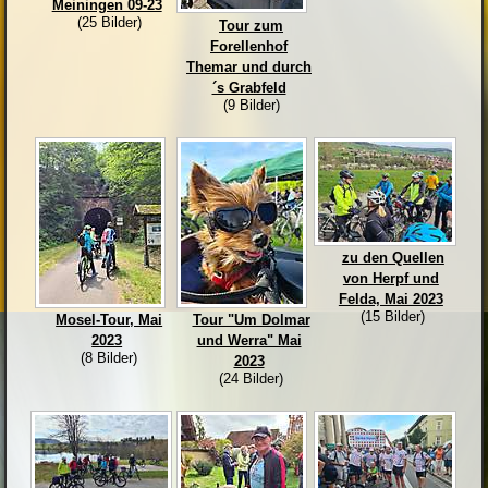
Meiningen 09-23
(25 Bilder)
Tour zum
Forellenhof
Themar und durch
´s Grabfeld
(9 Bilder)
zu den Quellen
von Herpf und
Felda, Mai 2023
(15 Bilder)
Mosel-Tour, Mai
Tour "Um Dolmar
2023
und Werra" Mai
(8 Bilder)
2023
(24 Bilder)