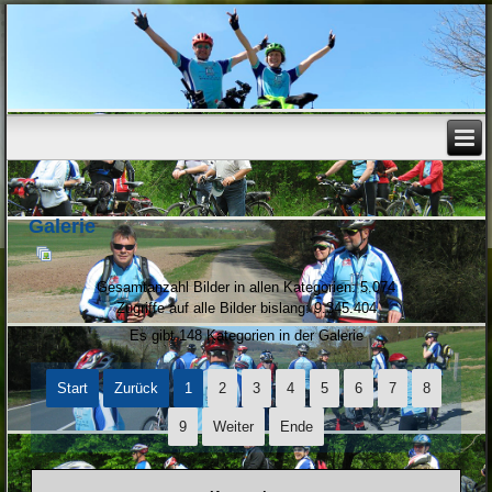
Galerie
Gesamtanzahl Bilder in allen Kategorien: 5.074
Zugriffe auf alle Bilder bislang: 9.345.404
Es gibt 148 Kategorien in der Galerie
Start
Zurück
1
2
3
4
5
6
7
8
9
Weiter
Ende