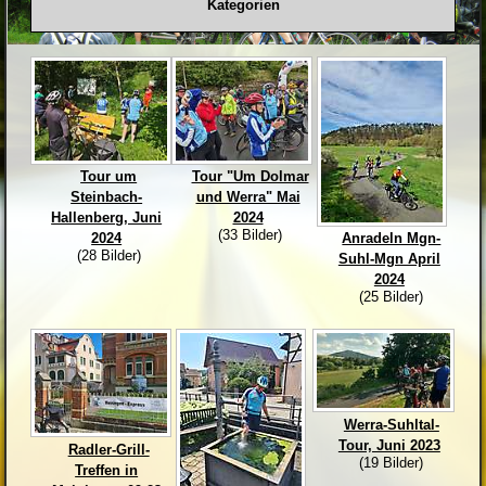
Kategorien
Tour um
Tour "Um Dolmar
Steinbach-
und Werra" Mai
Hallenberg, Juni
2024
(33 Bilder)
2024
Anradeln Mgn-
(28 Bilder)
Suhl-Mgn April
2024
(25 Bilder)
Werra-Suhltal-
Tour, Juni 2023
Radler-Grill-
(19 Bilder)
Treffen in