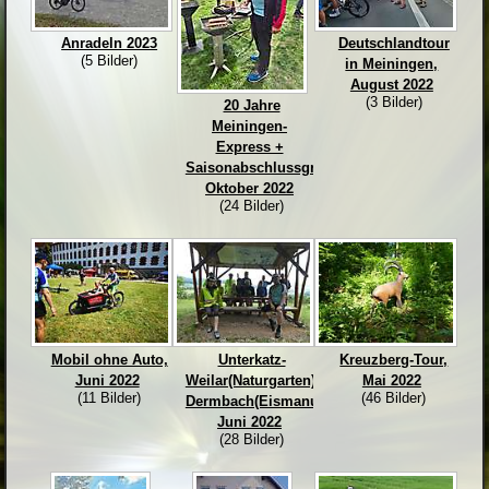
Anradeln 2023
Deutschlandtour
(5 Bilder)
in Meiningen,
August 2022
(3 Bilder)
20 Jahre
Meiningen-
Express +
Saisonabschlussgrillen,
Oktober 2022
(24 Bilder)
Mobil ohne Auto,
Unterkatz-
Kreuzberg-Tour,
Juni 2022
Weilar(Naturgarten)-
Mai 2022
(11 Bilder)
(46 Bilder)
Dermbach(Eismanufaktur),
Juni 2022
(28 Bilder)